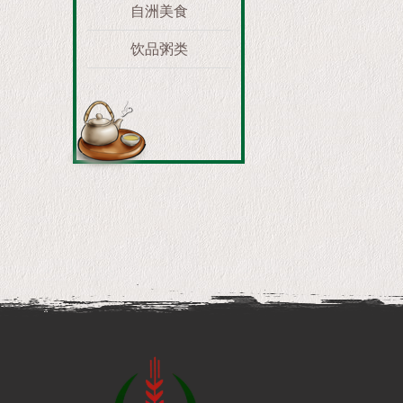
自洲美食
饮品粥类