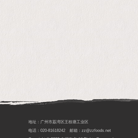
地址：广州市荔湾区王枝塘工业区
电话：020-81618242
邮箱：zz@zzfoods.net