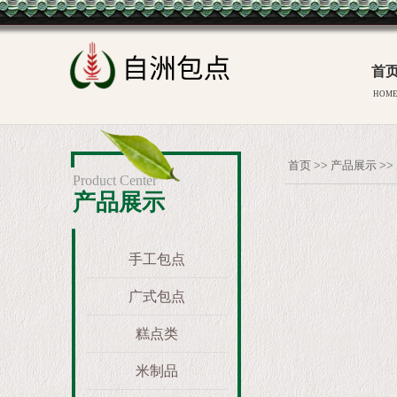
首
HOM
首页
>>
产品展示
>>
Product Center
产品展示
手工包点
广式包点
糕点类
米制品