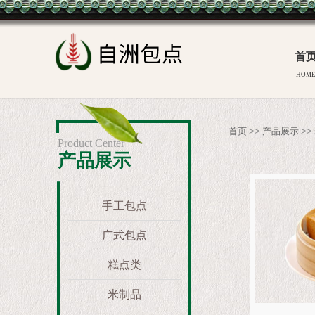
首
HOM
首页
>>
产品展示
>>
Product Center
产品展示
手工包点
广式包点
糕点类
米制品