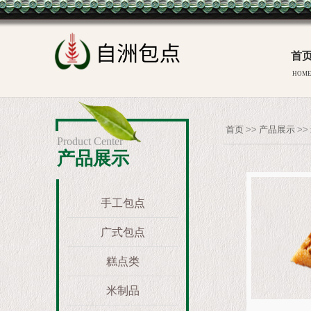
首
HOM
首页
>>
产品展示
>>
Product Center
产品展示
手工包点
广式包点
糕点类
米制品